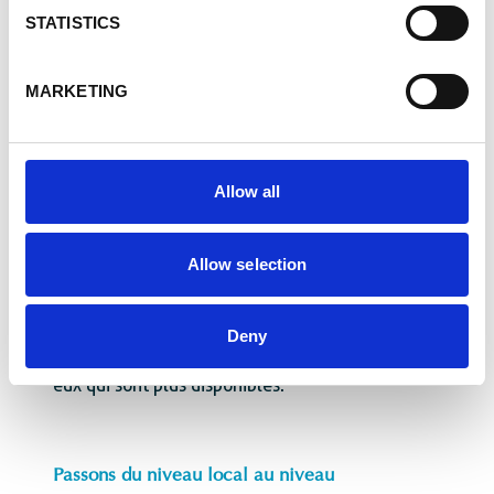
STATISTICS
donc personne ne revendique. Dès lors que les
femmes et les jeunes participent activement à
ce travail de revalorisation, cela leur donne une
MARKETING
légitimité pour participer à la prise de décision
sur comment ces terres seront utilisées à
l’avenir.
Allow all
En fait, les femmes et les jeunes sont même des
partenaires de premier plan pour ce type de
projet. Dans de nombreux villages, les hommes
Allow selection
sont souvent absents en raison de leurs
activités. Les jeunes et les femmes, eux, mènent
une vie plus sédentaire. Bien sûr, ils ont déjà
Deny
beaucoup de tâches, mais ce sont tout de même
eux qui sont plus disponibles.
Passons du niveau local au niveau