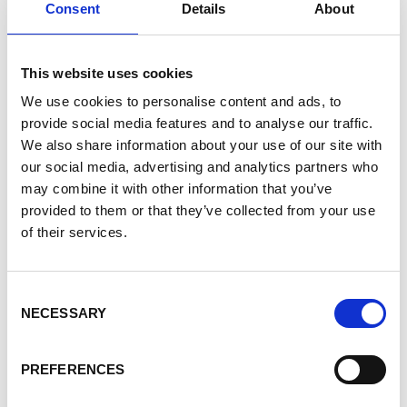
Consent
Details
About
Des points focaux villageois à Matankari (Niger) discutent de la gestion
des ressources naturelles
Enabel tient à ce que le projet profite
This website uses cookies
également aux femmes et aux jeunes.
We use cookies to personalise content and ads, to
Comment s’en assurer ?
provide social media features and to analyse our traffic.
We also share information about your use of our site with
Nous fonctionnons avec des appels à
our social media, advertising and analytics partners who
propositions, auxquels répondent des
may combine it with other information that you’ve
organisations de la société civile et des ONG.
provided to them or that they’ve collected from your use
Les projets proposés doivent toujours
of their services.
comprendre un volet dédié aux opportunités
économiques pour les jeunes et les femmes. Car
le problème est bien connu : l’accès à la terre et
Consent
aux ressources est très compliqué pour ces deux
NECESSARY
Selection
groupes.
L’approche est souvent de les impliquer dans le
PREFERENCES
processus de restauration des terres dégradées
– des terres considérées comme inutiles, et que