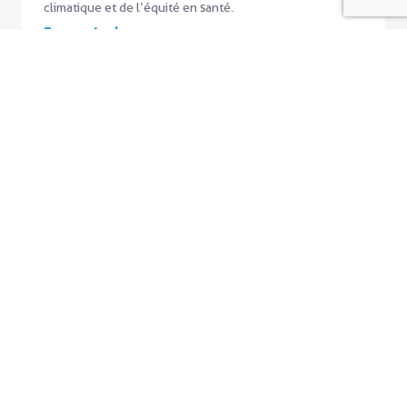
climatique et de l’équité en santé.
En savoir plus
Ressources
13 novembre 2025
La digitalisation de l’état civil,