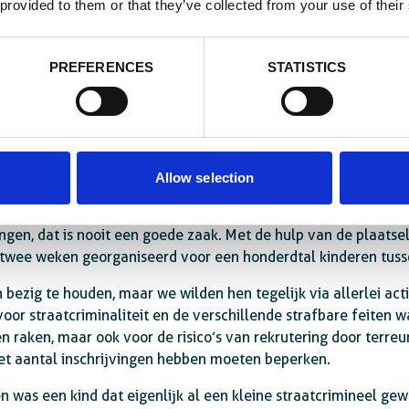
 provided to them or that they’ve collected from your use of their
ⒸEnabel/xzotik
te voorbeelden van geven?
PREFERENCES
STATISTICS
io Centre-Est, die grenst aan Ghana en Togo. Veel gezinnen ha
tje: de man was ambtenaar of werknemer, de echtgenote stond
isme en de coronapandemie gingen de grenzen dicht en droog
Allow selection
meer de middelen om hun kinderen naar school te laten gaan. 
gen, dat is nooit een goede zaak. Met de hulp van de plaats
 twee weken georganiseerd voor een honderdtal kinderen tusse
n bezig te houden, maar we wilden hen tegelijk via allerlei a
 voor straatcriminaliteit en de verschillende strafbare feiten wa
n raken, maar ook voor de risico’s van rekrutering door terr
het aantal inschrijvingen hebben moeten beperken.
 was een kind dat eigenlijk al een kleine straatcrimineel gew