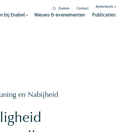
Nederlands
Zoeken
Contact
n bij Enabel
Nieuws & evenementen
Publicaties
English
Français
Digitalisering
lysator voor duurzame verandering
Gendergelijkheid en
inclusie
euning en Nabijheid
Wereldburgerschapseducatie
 stand
ligheid