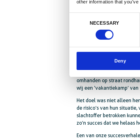
other information that you’ve
Consent
Kun je daar concre
NECESSARY
Selection
Ons project loopt in de reg
grensoverschrijdend handel
Maar als gevolg van terror
op.
Deny
Veel gezinnen hadden niet 
omhanden op straat rondhan
wij een ‘vakantiekamp’ van
Het doel was niet alleen he
de risico’s van hun situatie,
slachtoffer betrokken kunne
zo’n succes dat we helaas 
Een van onze succesverhalen