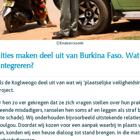
ⒸEnabel/xzotik
ilities maken deel uit van Burkina Faso. W
 integreren?
s de Koglweogo deel uit van wat wij ‘plaatselijke veiligheidsin
roject.
en zo ver gekregen dat ze zich vragen stellen over hun prakti
ende misdadigers, ranselen hen soms af en leggen als straf b
te schade). Wij onderhouden bijvoorbeeld uitstekende relatie
oulgou. Doordat wij kozen voor een aanpak waarbij in plaats v
an, konden wij een heuse dialoog tot stand brengen. In die mate