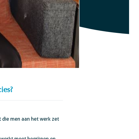
cies?
t die men aan het werk zet
st werkt moet begrijpen en