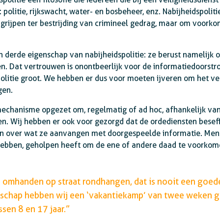
: politie, rijkswacht, water- en bosbeheer, enz. Nabijheidspolit
ngrijpen ter bestrijding van crimineel gedrag, maar om voorko
 derde eigenschap van nabijheidspolitie: ze berust namelijk 
n. Dat vertrouwen is onontbeerlijk voor de informatiedoorstrom
litie groot. We hebben er dus voor moeten ijveren om het ve
gen.
chanisme opgezet om, regelmatig of ad hoc, afhankelijk van
n. Wij hebben er ook voor gezorgd dat de ordediensten beseff
ijn over wat ze aanvangen met doorgespeelde informatie. Me
ebben, geholpen heeft om de ene of andere daad te voorkome
s omhanden op straat rondhangen, dat is nooit een goed
nschap hebben wij een ‘vakantiekamp’ van twee weken 
sen 8 en 17 jaar.”