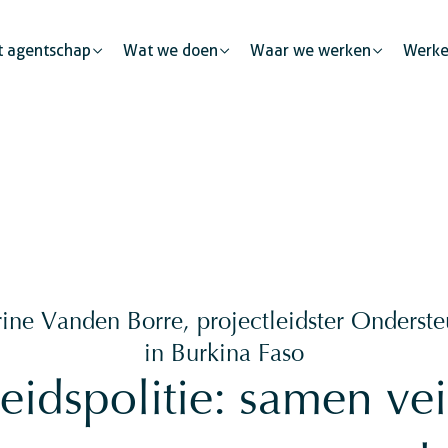
t agentschap
Wat we doen
Waar we werken
Werke
Menselijke mobiliteit
Publieke partnerschappen
id
Justitie
Stadsontwikkeling
De private sector: een kata
Veiligheid
rine Vanden Borre, projectleidster Onderst
kkeling
Burgerlijke
in Burkina Faso
eidspolitie: samen vei
ng
ng