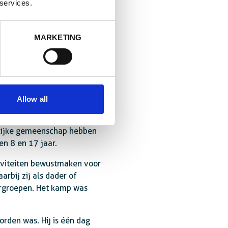
 services.
MARKETING
dden er een
 in voor het handeltje.
de deze bron van inkomsten
Allow all
Kinderen die met niets
elijke gemeenschap hebben
n 8 en 17 jaar.
ctiviteiten bewustmaken voor
arbij zij als dader of
eurgroepen. Het kamp was
orden was. Hij is één dag