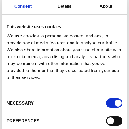
le serveur existant. Les districts de Kasese,
Consent
Details
About
Bundibugyo et Ntoroko sont visés dans une
première phase. La deuxième étape envisage
d‘étendre l’accès au service par la mise en
This website uses cookies
place d’une ligne gratuite à l’échelle du pays
We use cookies to personalise content and ads, to
entier.
provide social media features and to analyse our traffic.
We also share information about your use of our site with
« Ces 5 nouveaux projets nous permettent de
our social media, advertising and analytics partners who
contribuer à la réponse à la crise Covid de
may combine it with other information that you’ve
l’Union européenne en matière d’éducation.
provided to them or that they’ve collected from your use
Au travers de leurs innovations numériques,
of their services.
les acteurs ont transformé le risque de
réduction de l’accès et de la qualité à
l’enseignement en opportunité pour revoir
Consent
certaines habitudes et manières de faire. Au
NECESSARY
Selection
niveau de Wehubit, ils viennent compléter un
portfolio qui couvre déjà des thèmes aussi
variés que l’autonomisation des femmes et
PREFERENCES
des jeunes, l’agriculture intelligente face au