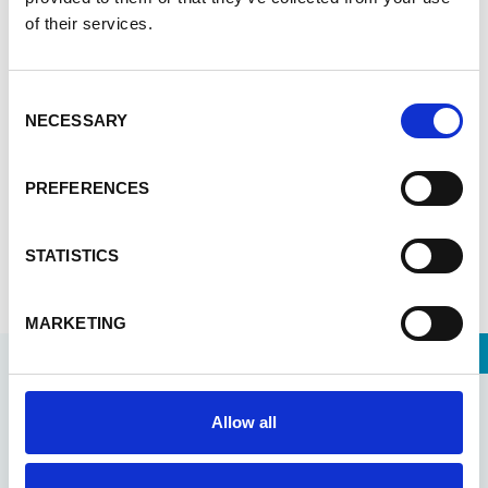
of their services.
27 juli 2026
Zichtbaarheid als hefboom voor
Consent
groei
NECESSARY
Selection
Awa-prijs versterkt vrouwelijke ondernemers met
zichtbaarheid, netwerken en duurzame bedrijfsgroei
PREFERENCES
voor meer sociale impact.
STATISTICS
Lees meer
MARKETING
Allow all
Bekijk alle updates