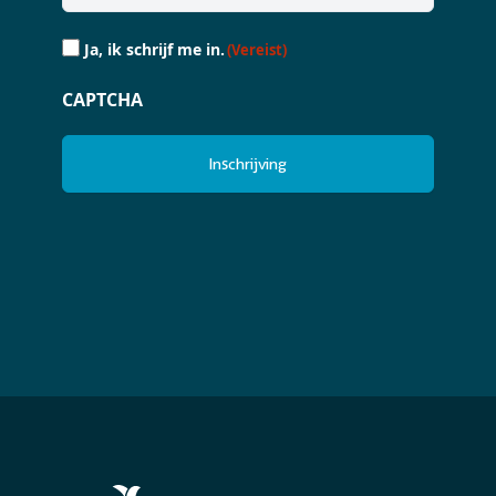
Ja,
Ja, ik schrijf me in.
(Vereist)
ik
schrijf
CAPTCHA
me
in.
(Vereist)