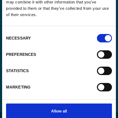
may combine it with other information that you’ve
provided to them or that they’ve collected from your use
Email
(Vereist)
of their services.
Ja,
Ja, ik schrijf me in.
(Vereist)
Consent
ik
NECESSARY
Selection
schrijf
CAPTCHA
me
in.
PREFERENCES
(Vereist)
STATISTICS
MARKETING
Allow all