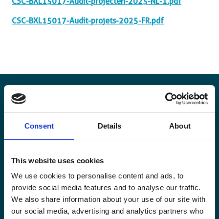
CSC-BXL15017-Audit-projecten-2025-NL-1.pdf
CSC-BXL15017-Audit-projets-2025-FR.pdf
Blijf op de hoogte
Consent
Details
About
Blijf op de hoogte van onze activiteiten en
internationale ontwikkelingstrends belicht vanuit
This website uses cookies
Belgisch perspectief.
We use cookies to personalise content and ads, to
provide social media features and to analyse our traffic.
We also share information about your use of our site with
our social media, advertising and analytics partners who