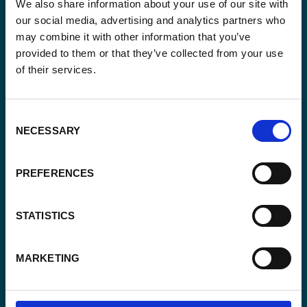
We also share information about your use of our site with
our social media, advertising and analytics partners who
may combine it with other information that you’ve
provided to them or that they’ve collected from your use
of their services.
Email
(Vereist)
Consent
NECESSARY
Selection
Ja,
Ja, ik schrijf me in.
(Vereist)
ik
schrijf
CAPTCHA
PREFERENCES
me
in.
STATISTICS
(Vereist)
MARKETING