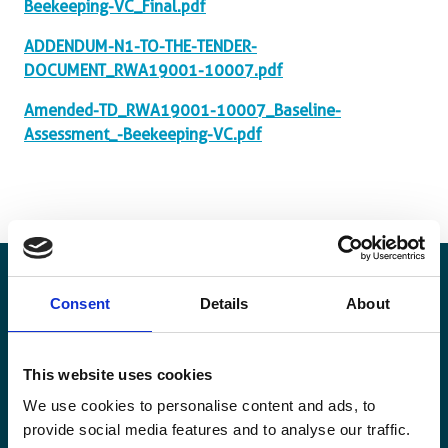
Beekeeping-VC_Final.pdf
ADDENDUM-N1-TO-THE-TENDER-
DOCUMENT_RWA19001-10007.pdf
Amended-TD_RWA19001-10007_Baseline-
Assessment_-Beekeeping-VC.pdf
Consent
Details
About
Blijf op de hoogte
This website uses cookies
Blijf op de hoogte van onze activiteiten en
We use cookies to personalise content and ads, to
internationale ontwikkelingstrends belicht vanuit
provide social media features and to analyse our traffic.
Belgisch perspectief.