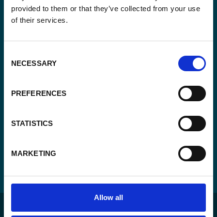
Email
provided to them or that they’ve collected from your use
(Vereist)
of their services.
Ja,
Ja, ik schrijf me in.
(Vereist)
ik
Consent
schrijf
CAPTCHA
NECESSARY
Selection
me
in.
PREFERENCES
(Vereist)
STATISTICS
MARKETING
Allow all