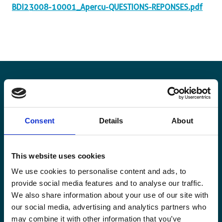
BDI23008-10001_Apercu-QUESTIONS-REPONSES.pdf
Blijf op de hoogte
Consent
Details
About
Blijf op de hoogte van onze activiteiten en
internationale ontwikkelingstrends belicht vanuit
Belgisch perspectief.
This website uses cookies
We use cookies to personalise content and ads, to
provide social media features and to analyse our traffic.
We also share information about your use of our site with
our social media, advertising and analytics partners who
may combine it with other information that you’ve