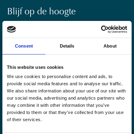
Blijf op de hoogte
Blijf op de hoogte van onze activiteiten en
internationale ontwikkelingstrends belicht vanuit
Belgisch perspectief.
Consent
Details
About
This website uses cookies
We use cookies to personalise content and ads, to
Email
provide social media features and to analyse our traffic.
(Vereist)
We also share information about your use of our site with
our social media, advertising and analytics partners who
Ja,
may combine it with other information that you’ve
Ja, ik schrijf me in.
(Vereist)
ik
provided to them or that they’ve collected from your use
schrijf
CAPTCHA
of their services.
me
in.