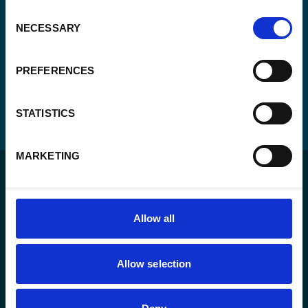
(Vereist)
Consent
NECESSARY
Selection
PREFERENCES
STATISTICS
MARKETING
Allow all
Voor een duurzame wereld waar mensen in een
Allow selection
rechtsstaat leven en de vrijheid hebben om zich ten
volle te ontplooien.