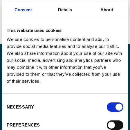
BFA23001-10014_CSC-Four-Negoc-1.pdf
Consent
Details
About
BFA23001-10014_Clarifications.pdf
This website uses cookies
We use cookies to personalise content and ads, to
provide social media features and to analyse our traffic.
We also share information about your use of our site with
our social media, advertising and analytics partners who
may combine it with other information that you’ve
Blijf op de hoogte
provided to them or that they’ve collected from your use
of their services.
Blijf op de hoogte van onze activiteiten en
internationale ontwikkelingstrends belicht vanuit
Belgisch perspectief.
Consent
NECESSARY
Selection
PREFERENCES