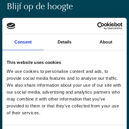
Blijf op de hoogte
Blijf op de hoogte van onze activiteiten en
internationale ontwikkelingstrends belicht vanuit
Belgisch perspectief.
Consent
Details
About
This website uses cookies
We use cookies to personalise content and ads, to
Email
provide social media features and to analyse our traffic.
(Vereist)
We also share information about your use of our site with
our social media, advertising and analytics partners who
Ja,
Ja, ik schrijf me in.
(Vereist)
may combine it with other information that you’ve
ik
provided to them or that they’ve collected from your use
schrijf
CAPTCHA
of their services.
me
in.