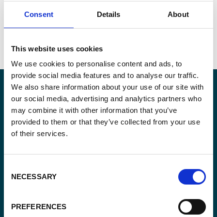
Consent
Details
About
BFA23002-10013_Clarifications.pdf
This website uses cookies
We use cookies to personalise content and ads, to
provide social media features and to analyse our traffic.
We also share information about your use of our site with
our social media, advertising and analytics partners who
may combine it with other information that you’ve
Blijf op de hoogte
provided to them or that they’ve collected from your use
of their services.
Blijf op de hoogte van onze activiteiten en
internationale ontwikkelingstrends belicht vanuit
Belgisch perspectief.
Consent
NECESSARY
Selection
PREFERENCES