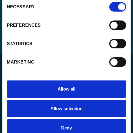
Consent
NECESSARY
Selection
PREFERENCES
STATISTICS
MARKETING
Allow all
Voor een duurzame wereld waar mensen in een
rechtsstaat leven en de vrijheid hebben om zich ten
Allow selection
volle te ontplooien.
Deny
Het agentschap