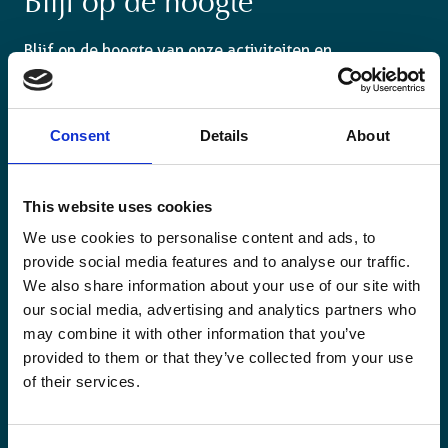
Blijf op de hoogte
Blijf op de hoogte van onze activiteiten en
internationale ontwikkelingstrends belicht vanuit
Belgisch perspectief.
Consent
Details
About
This website uses cookies
Email
We use cookies to personalise content and ads, to
(Vereist)
provide social media features and to analyse our traffic.
We also share information about your use of our site with
Ja,
our social media, advertising and analytics partners who
Ja, ik schrijf me in.
(Vereist)
ik
may combine it with other information that you’ve
schrijf
provided to them or that they’ve collected from your use
CAPTCHA
me
of their services.
in.
(Vereist)