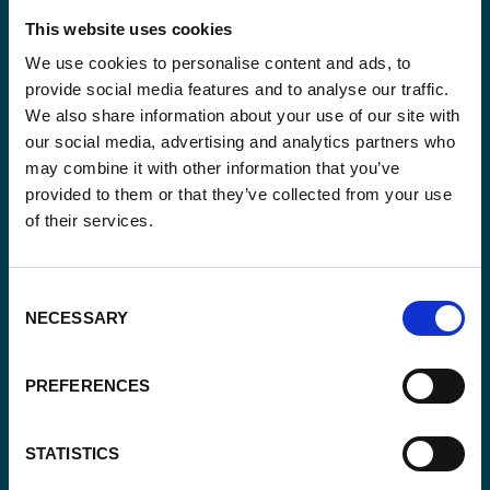
This website uses cookies
We use cookies to personalise content and ads, to
provide social media features and to analyse our traffic.
Blijf op de hoogte
We also share information about your use of our site with
our social media, advertising and analytics partners who
Blijf op de hoogte van onze activiteiten en
may combine it with other information that you’ve
internationale ontwikkelingstrends belicht vanuit
provided to them or that they’ve collected from your use
Belgisch perspectief.
of their services.
Consent
NECESSARY
Selection
Email
(Vereist)
PREFERENCES
Ja,
Ja, ik schrijf me in.
(Vereist)
STATISTICS
ik
schrijf