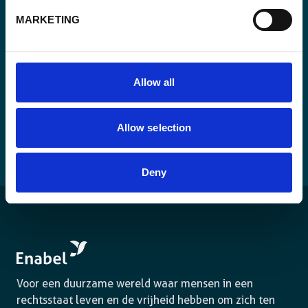
CAPTCHA
me
MARKETING
in.
(Vereist)
Allow all
Allow selection
Deny
Voor een duurzame wereld waar mensen in een
rechtsstaat leven en de vrijheid hebben om zich ten