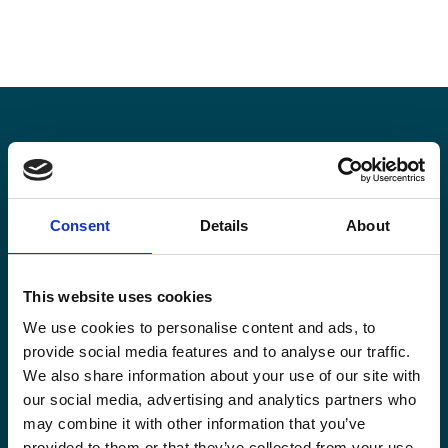
Blijf op de hoogte
Consent
Details
About
Blijf op de hoogte van onze activiteiten en
internationale ontwikkelingstrends belicht vanuit
Belgisch perspectief.
This website uses cookies
We use cookies to personalise content and ads, to
provide social media features and to analyse our traffic.
We also share information about your use of our site with
our social media, advertising and analytics partners who
Email
may combine it with other information that you’ve
(Vereist)
provided to them or that they’ve collected from your use