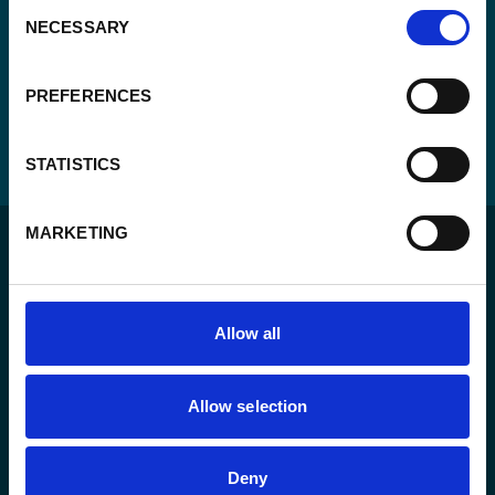
Consent
NECESSARY
Selection
PREFERENCES
STATISTICS
MARKETING
Allow all
Voor een duurzame wereld waar mensen in een
rechtsstaat leven en de vrijheid hebben om zich ten
Allow selection
volle te ontplooien.
Deny
Het agentschap