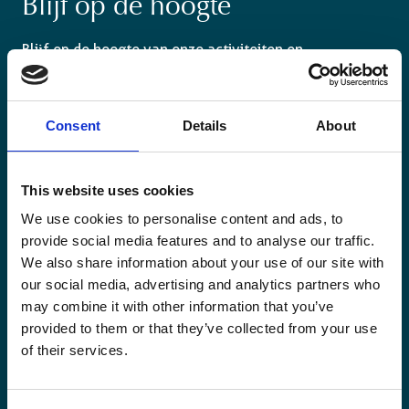
Blijf op de hoogte
Blijf op de hoogte van onze activiteiten en
internationale ontwikkelingstrends belicht vanuit
Belgisch perspectief.
Consent
Details
About
This website uses cookies
We use cookies to personalise content and ads, to
Email
(Vereist)
provide social media features and to analyse our traffic.
We also share information about your use of our site with
our social media, advertising and analytics partners who
Ja,
Ja, ik schrijf me in.
(Vereist)
may combine it with other information that you’ve
ik
provided to them or that they’ve collected from your use
schrijf
CAPTCHA
of their services.
me
in.
(Vereist)