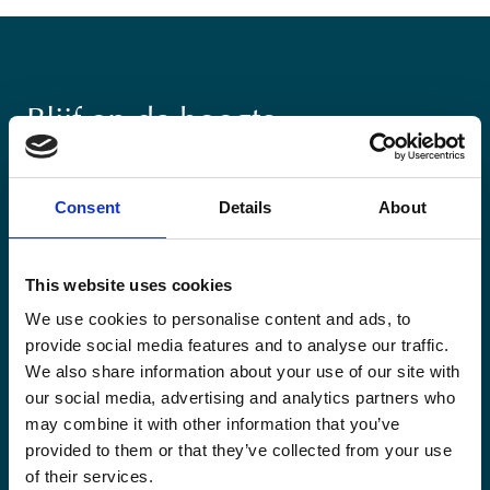
Blijf op de hoogte
Blijf op de hoogte van onze activiteiten en
internationale ontwikkelingstrends belicht vanuit
Consent
Details
About
Belgisch perspectief.
This website uses cookies
We use cookies to personalise content and ads, to
provide social media features and to analyse our traffic.
We also share information about your use of our site with
Email
(Vereist)
our social media, advertising and analytics partners who
may combine it with other information that you’ve
provided to them or that they’ve collected from your use
Ja,
Ja, ik schrijf me in.
(Vereist)
of their services.
ik