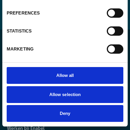
PREFERENCES
STATISTICS
MARKETING
Voor een duurzame wereld waar mensen in een
Allow all
rechtsstaat leven en de vrijheid hebben om zich ten
volle te ontplooien.
Allow selection
Het agentschap
Deny
Wat we doen
Werken bij Enabel