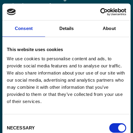
Belgisch perspectief.
Consent
Details
About
Email
This website uses cookies
(Vereist)
We use cookies to personalise content and ads, to
provide social media features and to analyse our traffic.
Ja,
Ja, ik schrijf me in.
(Vereist)
We also share information about your use of our site with
ik
our social media, advertising and analytics partners who
schrijf
CAPTCHA
may combine it with other information that you’ve
me
provided to them or that they’ve collected from your use
in.
of their services.
(Vereist)
Consent
NECESSARY
Selection