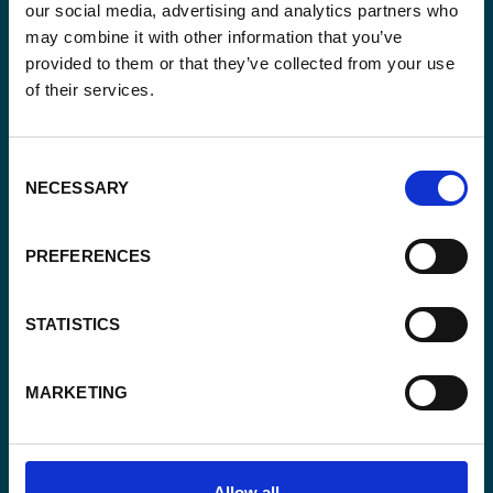
our social media, advertising and analytics partners who
may combine it with other information that you’ve
provided to them or that they’ve collected from your use
of their services.
Email
(Vereist)
Consent
Ja,
Ja, ik schrijf me in.
(Vereist)
NECESSARY
Selection
ik
schrijf
CAPTCHA
me
PREFERENCES
in.
(Vereist)
STATISTICS
MARKETING
Allow all