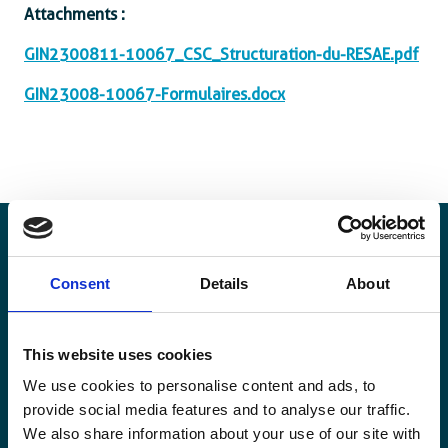
Attachments :
GIN2300811-10067_CSC_Structuration-du-RESAE.pdf
GIN23008-10067-Formulaires.docx
Consent
Details
About
Blijf op de hoogte
Blijf op de hoogte van onze activiteiten en
This website uses cookies
internationale ontwikkelingstrends belicht vanuit
We use cookies to personalise content and ads, to
Belgisch perspectief.
provide social media features and to analyse our traffic.
We also share information about your use of our site with