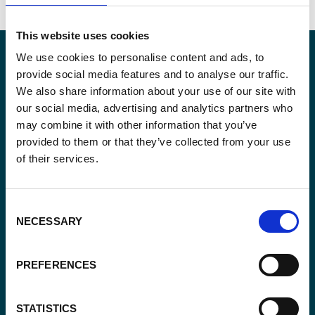
This website uses cookies
We use cookies to personalise content and ads, to
provide social media features and to analyse our traffic.
We also share information about your use of our site with
Blijf op de hoogte
our social media, advertising and analytics partners who
may combine it with other information that you’ve
Blijf op de hoogte van onze activiteiten en
provided to them or that they’ve collected from your use
internationale ontwikkelingstrends belicht vanuit
of their services.
Belgisch perspectief.
Consent
NECESSARY
Selection
Email
PREFERENCES
(Vereist)
STATISTICS
Ja,