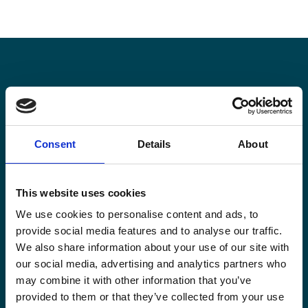
Blijf op de hoogte
Blijf op de hoogte van onze activiteiten en
Consent
Details
About
internationale ontwikkelingstrends belicht vanuit
Belgisch perspectief.
This website uses cookies
We use cookies to personalise content and ads, to
provide social media features and to analyse our traffic.
We also share information about your use of our site with
our social media, advertising and analytics partners who
Email
(Vereist)
may combine it with other information that you’ve
provided to them or that they’ve collected from your use