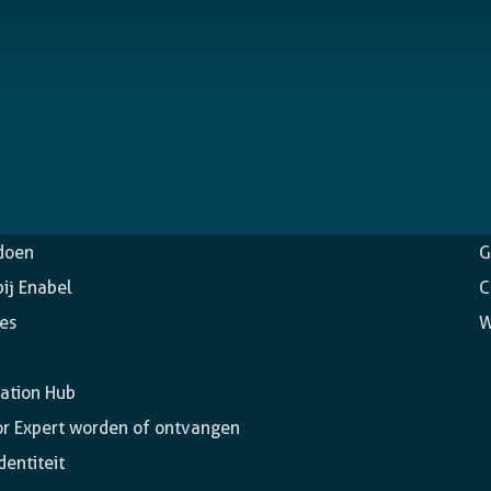
in.
(Vereist)
ntschap
O
doen
G
ij Enabel
C
ies
W
ation Hub
or Expert worden of ontvangen
dentiteit