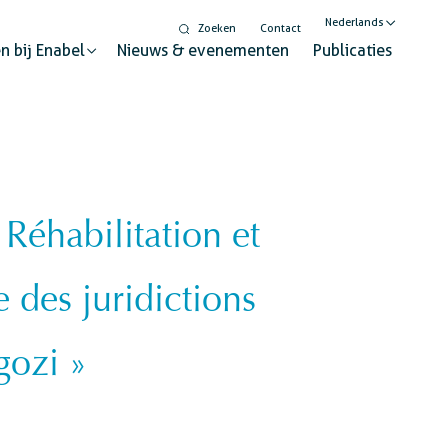
Nederlands
Zoeken
Contact
n bij Enabel
Nieuws & evenementen
Publicaties
English
Français
éhabilitation et
Digitalisering
lysator voor duurzame verandering
Gendergelijkheid en
des juridictions
inclusie
Wereldburgerschapseducatie
 stand
gozi »