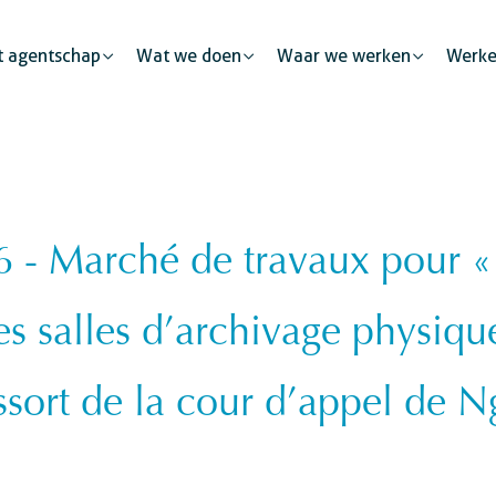
t agentschap
Wat we doen
Waar we werken
Werke
- Marché de travaux pour « R
Menselijke mobiliteit
Publieke partnerschappen
id
Justitie
Stadsontwikkeling
De private sector: een kata
salles d’archivage physique 
Veiligheid
kkeling
Burgerlijke
ssort de la cour d’appel de N
ng
ng