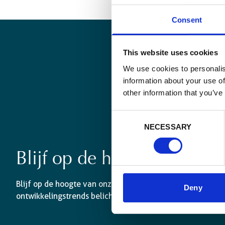
Consent
This website uses cookies
We use cookies to personalis
information about your use of
other information that you’ve
Consent
NECESSARY
Selection
Blijf op de hoogte
Blijf op de hoogte van onze activiteiten en internationale
Deny
ontwikkelingstrends belicht vanuit Belgisch perspectief.