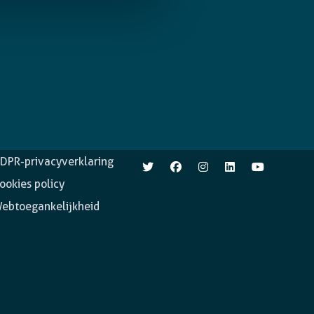
pen.enabel.be
Volg ons
DPR-privacyverklaring
ookies policy
ebtoegankelijkheid