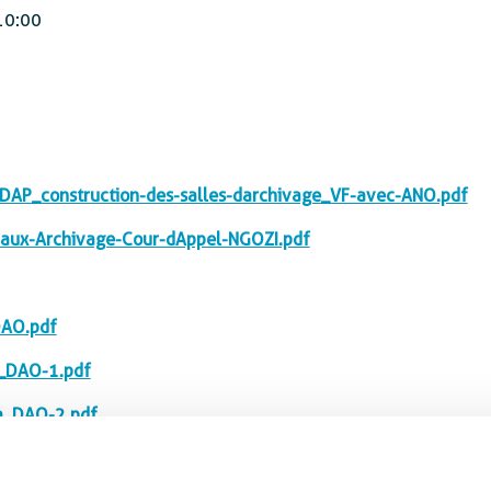
10:00
P_construction-des-salles-darchivage_VF-avec-ANO.pdf
ux-Archivage-Cour-dAppel-NGOZI.pdf
DAO.pdf
o_DAO-1.pdf
a_DAO-2.pdf