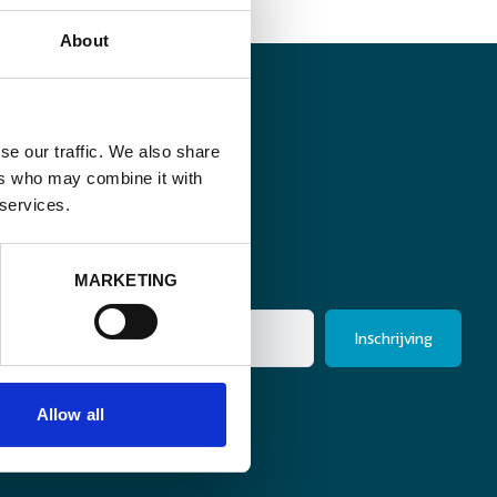
About
se our traffic. We also share
ers who may combine it with
 services.
MARKETING
e in.
(Vereist)
Allow all