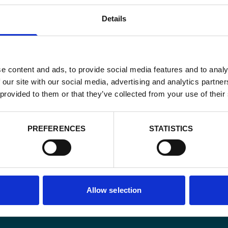
Details
e content and ads, to provide social media features and to analy
 our site with our social media, advertising and analytics partn
 provided to them or that they’ve collected from your use of their
PREFERENCES
STATISTICS
Email
(Vereist)
Ja,
Ja, ik schrijf m
Allow selection
ik
CAPTCHA
schrijf
me