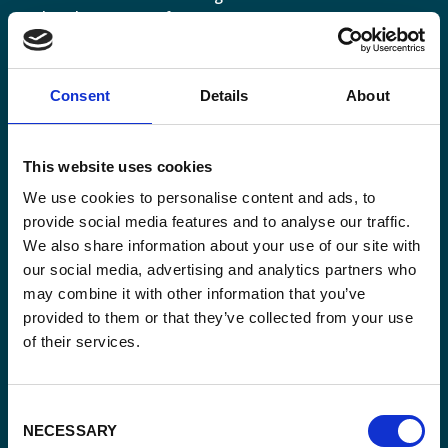
Belgisch perspectief.
Consent
Details
About
Email
This website uses cookies
(Vereist)
We use cookies to personalise content and ads, to
provide social media features and to analyse our traffic.
Ja,
Ja, ik schrijf me in.
(Vereist)
We also share information about your use of our site with
ik
our social media, advertising and analytics partners who
schrijf
CAPTCHA
may combine it with other information that you’ve
me
provided to them or that they’ve collected from your use
in.
of their services.
(Vereist)
Consent
NECESSARY
Selection