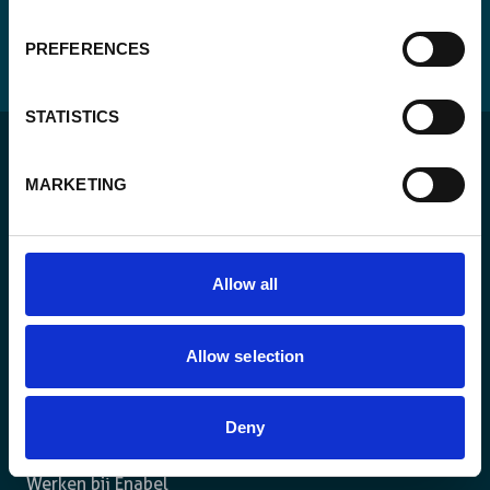
PREFERENCES
STATISTICS
MARKETING
Voor een duurzame wereld waar mensen in een
Allow all
rechtsstaat leven en de vrijheid hebben om zich ten
volle te ontplooien.
Allow selection
Het agentschap
Deny
Wat we doen
Werken bij Enabel