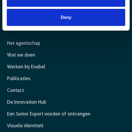
Voor een duurzame wereld waar mensen in een
rechtsstaat leven en de vrijheid hebben om zich ten
Deny
volle te ontplooien.
Het agentschap
Wat we doen
Werken bij Enabel
Publicaties
Contact
De Innovation Hub
Een Junior Expert worden of ontvangen
Visuele identiteit