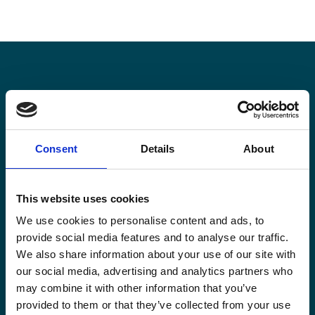
Blijf op de hoogte
Blijf op de hoogte van onze activiteiten en
Consent
Details
About
internationale ontwikkelingstrends belicht vanuit
Belgisch perspectief.
This website uses cookies
We use cookies to personalise content and ads, to
provide social media features and to analyse our traffic.
We also share information about your use of our site with
our social media, advertising and analytics partners who
Email
(Vereist)
may combine it with other information that you’ve
provided to them or that they’ve collected from your use