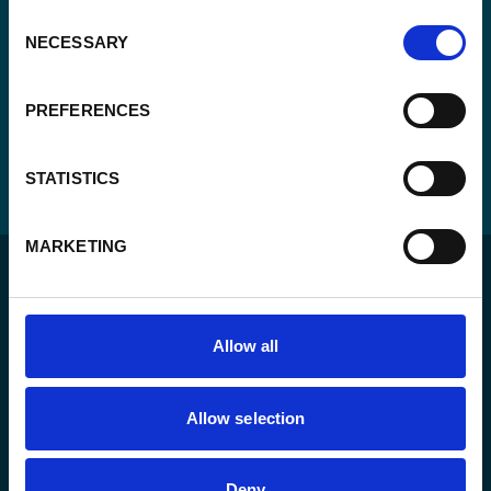
(Vereist)
Consent
NECESSARY
Selection
PREFERENCES
STATISTICS
MARKETING
Allow all
Voor een duurzame wereld waar mensen in een
rechtsstaat leven en de vrijheid hebben om zich ten
Allow selection
volle te ontplooien.
Deny