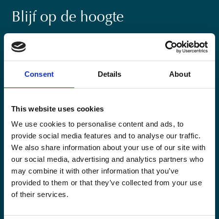
Blijf op de hoogte
Blijf op de hoogte van onze activiteiten en
internationale ontwikkelingstrends belicht vanuit
Belgisch perspectief.
Consent
Details
About
This website uses cookies
We use cookies to personalise content and ads, to
Email
provide social media features and to analyse our traffic.
(Vereist)
We also share information about your use of our site with
our social media, advertising and analytics partners who
Ja,
Ja, ik schrijf me in.
(Vereist)
may combine it with other information that you’ve
ik
provided to them or that they’ve collected from your use
schrijf
CAPTCHA
of their services.
me
in.