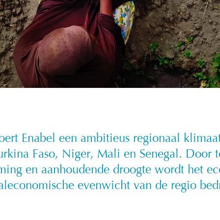
oert Enabel een ambitieus regionaal klima
Burkina Faso, Niger, Mali en Senegal. Door
ming en aanhoudende droogte wordt het ec
aleconomische evenwicht van de regio bed