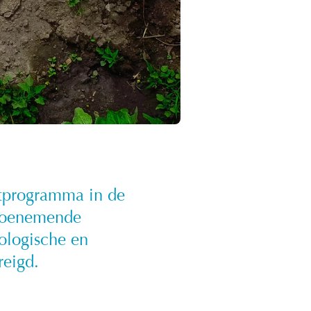
atprogramma in de
 toenemende
ologische en
reigd.