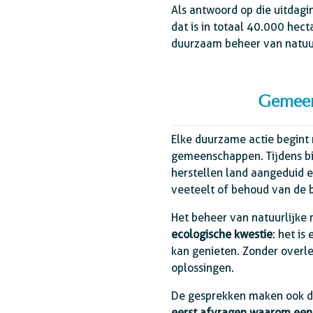
Als antwoord op die uitdagi
dat is in totaal 40.000 hec
duurzaam beheer van natuur
Gemeens
Elke duurzame actie begin
gemeenschappen. Tijdens bi
herstellen land aangeduid e
veeteelt of behoud van de bi
Het beheer van natuurlijke 
ecologische kwestie
: het i
kan genieten. Zonder overle
oplossingen.
De gesprekken maken ook de
eerst afvragen waarom een 