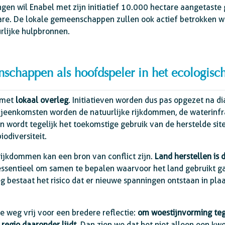
ngen wil Enabel met zijn initiatief 10.000 hectare aangetaste 
tare. De lokale gemeenschappen zullen ook actief betrokken w
lijke hulpbronnen.
chappen als hoofdspeler in het ecologisch
t met
lokaal overleg
. Initiatieven worden dus pas opgezet na d
jeenkomsten worden de natuurlijke rijkdommen, de waterinfra
n wordt tegelijk het toekomstige gebruik van de herstelde sit
odiversiteit.
rijkdommen kan een bron van conflict zijn.
Land herstellen is 
s essentieel om samen te bepalen waarvoor het land gebruikt 
g bestaat het risico dat er nieuwe spanningen ontstaan in pl
 weg vrij voor een bredere reflectie:
om woestijnvorming teg
regio daaronder lijdt
. Dan zien we dat het niet alleen een kwe