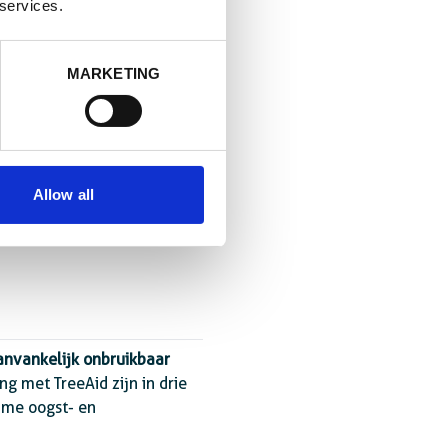
 services.
MARKETING
Allow all
aanvankelijk onbruikbaar
 met TreeAid zijn in drie
ame oogst- en