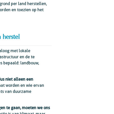
grond per land herstellen,
orden en toezien op het
 herstel
ialoog met lokale
structuur en de te
es bepaald: landbouw,
dus niet alleen een
gaat worden en wie ervan
aats van duurzame
en te gaan, moeten we ons
stie is van klimaat, maar