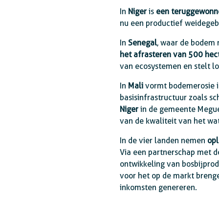
In
Niger
is
een teruggewonne
nu een productief weidegeb
In
Senegal
, waar de bodem 
het afrasteren van 500 hect
van ecosystemen en stelt l
In
Mali
vormt bodemerosie i
basisinfrastructuur zoals s
Niger
in de gemeente Meguet
van de kwaliteit van het wat
In de vier landen nemen
op
Via een partnerschap met d
ontwikkeling van bosbijpro
voor het op de markt brenge
inkomsten genereren.