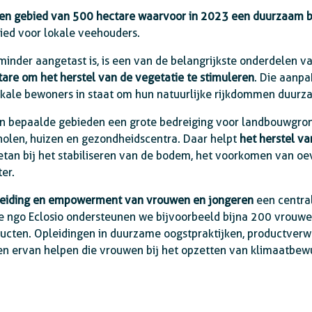
n gebied van 500 hectare waarvoor in 2023 een duurzaam b
ied voor lokale veehouders.
minder aangetast is, is een van de belangrijkste onderdelen 
are om het herstel van de vegetatie te stimuleren
. Die aanp
okale bewoners in staat om hun natuurlijke rijkdommen duurz
n bepaalde gebieden een grote bedreiging voor landbouwgro
cholen, huizen en gezondheidscentra. Daar helpt
het herstel va
an bij het stabiliseren van de bodem, het voorkomen van oe
er.
leiding en empowerment van vrouwen en jongeren
een central
e ngo Eclosio ondersteunen we bijvoorbeeld bijna 200 vrouwe
ducten. Opleidingen in duurzame oogstpraktijken, productver
n ervan helpen die vrouwen bij het opzetten van klimaatbewus