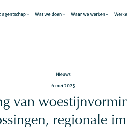
t agentschap
Wat we doen
Waar we werken
Werke
Menselijke mobiliteit
Publieke partnerschappen
Nieuws
id
Justitie
Stadsontwikkeling
De private sector: een kata
6 mei 2025
Veiligheid
kkeling
Burgerlijke
ing van woestijnvormin
ng
ssingen, regionale i
ng