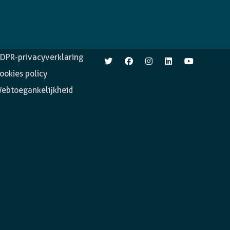
pen.enabel.be
Volg ons
DPR-privacyverklaring
ookies policy
ebtoegankelijkheid