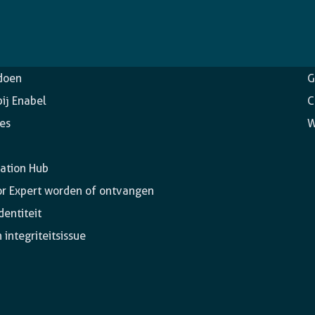
ntschap
O
doen
G
ij Enabel
C
ies
W
ation Hub
or Expert worden of ontvangen
dentiteit
 integriteitsissue