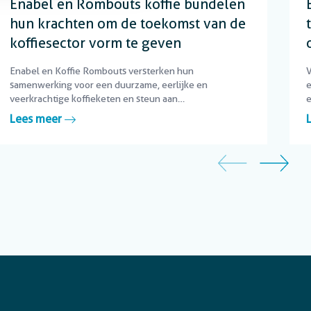
Enabel en Rombouts koffie bundelen
hun krachten om de toekomst van de
koffiesector vorm te geven
Enabel en Koffie Rombouts versterken hun
V
samenwerking voor een duurzame, eerlijke en
e
veerkrachtige koffieketen en steun aan
e
koffieproducenten.
Lees meer