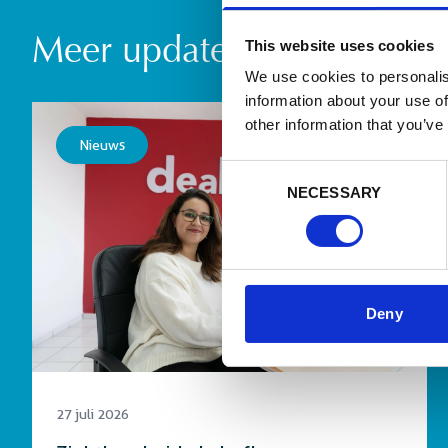
Meer updates en publicati
This website uses cookies
We use cookies to personalis
information about your use of
other information that you’ve
Nieuws
Consent
NECESSARY
Selection
Deny
27 juli 2026