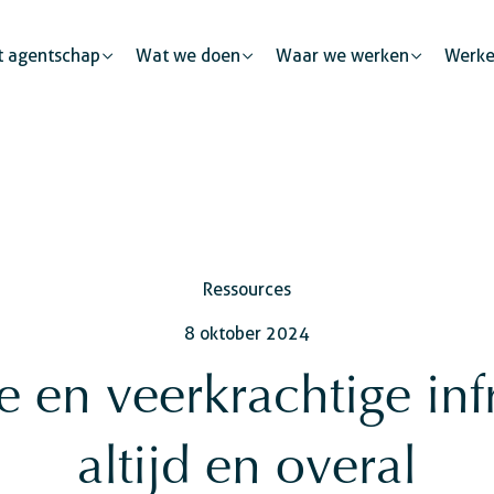
t agentschap
Wat we doen
Waar we werken
Werke
Menselijke mobiliteit
Publieke partnerschappen
Ressources
id
Justitie
Stadsontwikkeling
De private sector: een kata
8 oktober 2024
Veiligheid
kkeling
Burgerlijke
 en veerkrachtige inf
ng
altijd en overal
ng