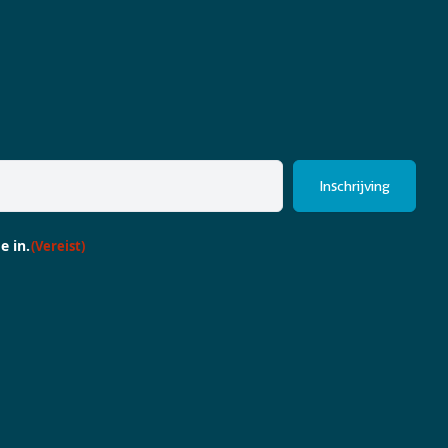
e in.
(Vereist)