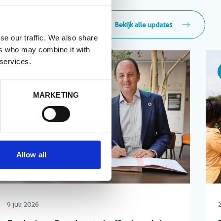
Bekijk alle updates
se our traffic. We also share
ers who may combine it with
 services.
Nieuws
MARKETING
Allow all
9 juli 2026
2