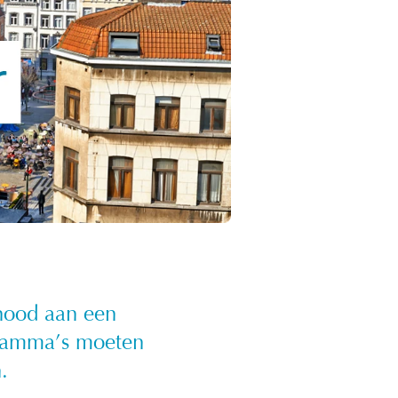
 nood aan een
gramma’s moeten
.