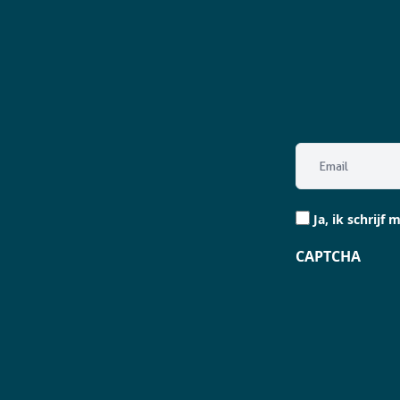
Email
(Vereist)
Ja,
Ja, ik schrijf m
ik
CAPTCHA
schrijf
me
in.
(Vereist)