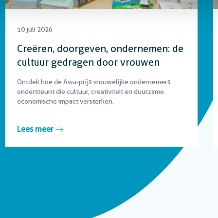
10 juli 2026
Creëren, doorgeven, ondernemen: de
cultuur gedragen door vrouwen
Ontdek hoe de Awa-prijs vrouwelijke ondernemers
ondersteunt die cultuur, creativiteit en duurzame
economische impact versterken.
Lees meer