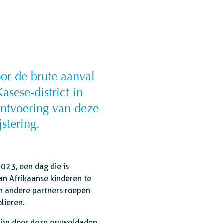
or de brute aanval
sese-district in
ntvoering van deze
stering.
023, een dag die is
n Afrikaanse kinderen te
n andere partners roepen
lieren.
zijn door deze gruweldaden.