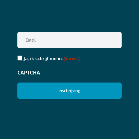
Email
(Vereist)
Ja,
Ja, ik schrijf me in.
(Vereist)
ik
schrijf
CAPTCHA
me
in.
(Vereist)