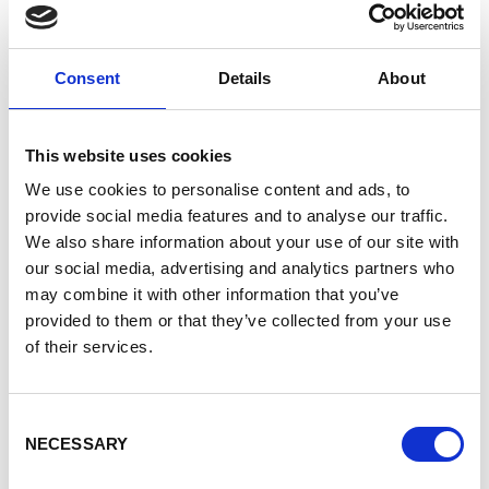
een week, wil het de regionale handel
stimuleren, jobs creëren en gebieden die niet
aan de zee grenzen met elkaar verbinden.
Consent
Details
About
Via de Global Gateway ondersteunt Enabel
het
Lobito Corridor Transit Transport Facilitation
This website uses cookies
Agency
, verantwoordelijk voor het trilaterale
beheer. Als onderdeel van een Team Europe-
We use cookies to personalise content and ads, to
aanpak wil Enabel ook waardeketens in de
provide social media features and to analyse our traffic.
agrovoedingssector en mijnbouw, financieel
We also share information about your use of our site with
bestuur in de mijnbouw en de opleiding van
our social media, advertising and analytics partners who
jongeren in sleutelberoepen in de corridors
may combine it with other information that you’ve
ondersteunen (agro-industriële verwerking,
provided to them or that they’ve collected from your use
spoorvervoersdiensten, energie). Er wordt ook
of their services.
steun overwogen voor de modernisering van de
haven van Lobito, in partnerschap met de Port
Consent
of Antwerp-Bruges.
NECESSARY
Selection
Via die initiatieven worden de corridors en hun