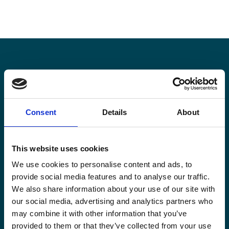
Blijf op de hoogte
Blijf op de hoogte van onze activiteiten en
Consent
Details
About
internationale ontwikkelingstrends belicht vanuit
Belgisch perspectief.
This website uses cookies
We use cookies to personalise content and ads, to
provide social media features and to analyse our traffic.
We also share information about your use of our site with
our social media, advertising and analytics partners who
Email
may combine it with other information that you’ve
(Vereist)
provided to them or that they’ve collected from your use