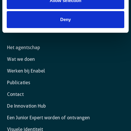
Allow selection
Voor een duurzame wereld waar mensen in een
Deny
rechtsstaat leven en de vrijheid hebben om zich ten
volle te ontplooien.
Het agentschap
Wat we doen
Werken bij Enabel
Publicaties
Contact
De Innovation Hub
Een Junior Expert worden of ontvangen
Visuele identiteit