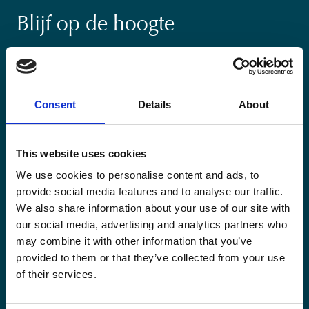
Blijf op de hoogte
Blijf op de hoogte van onze activiteiten en
internationale ontwikkelingstrends belicht vanuit
Belgisch perspectief.
Consent
Details
About
This website uses cookies
We use cookies to personalise content and ads, to
Email
provide social media features and to analyse our traffic.
(Vereist)
We also share information about your use of our site with
our social media, advertising and analytics partners who
Ja,
Ja, ik schrijf me in.
(Vereist)
may combine it with other information that you’ve
ik
provided to them or that they’ve collected from your use
schrijf
CAPTCHA
of their services.
me
in.