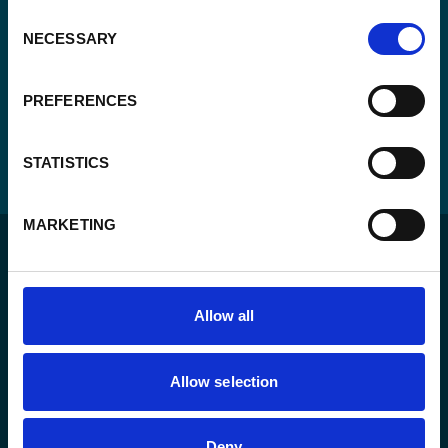
(Vereist)
Consent
NECESSARY
Selection
PREFERENCES
STATISTICS
MARKETING
Allow all
Voor een duurzame wereld waar mensen in een
rechtsstaat leven en de vrijheid hebben om zich ten
Allow selection
volle te ontplooien.
Deny