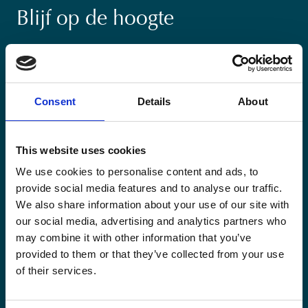
Blijf op de hoogte
Blijf op de hoogte van onze activiteiten en
internationale ontwikkelingstrends belicht vanuit
Belgisch perspectief.
Consent
Details
About
This website uses cookies
We use cookies to personalise content and ads, to
Email
provide social media features and to analyse our traffic.
(Vereist)
We also share information about your use of our site with
our social media, advertising and analytics partners who
Ja,
Ja, ik schrijf me in.
(Vereist)
may combine it with other information that you’ve
ik
provided to them or that they’ve collected from your use
schrijf
CAPTCHA
of their services.
me
in.