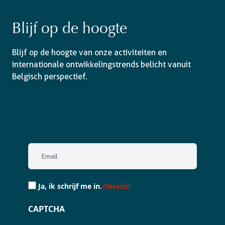
Blijf op de hoogte
Blijf op de hoogte van onze activiteiten en
internationale ontwikkelingstrends belicht vanuit
Belgisch perspectief.
Email
(Vereist)
Ja,
Ja, ik schrijf me in.
(Vereist)
ik
schrijf
CAPTCHA
me