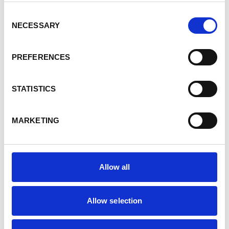
project de toegang tot overheidsdiensten en
Consent
versterkt het de autonomie van toekomstige
NECESSARY
Selection
burgers.
PREFERENCES
De innovatiecapaciteit van de
STATISTICS
publieke sector versterken
Deze editie bevestigt dat innovatie geleidelijk
MARKETING
ingang vindt in de praktijken, organisaties en
managementmethodes van de federale
overheid. De bekroonde projecten tonen aan
Allow all
dat overheidsorganisaties steeds beter in staat
zijn om te experimenteren, diensten te
vereenvoudigen en nieuwe antwoorden te
Allow selection
ontwikkelen op de uitdagingen van vandaag en
morgen.