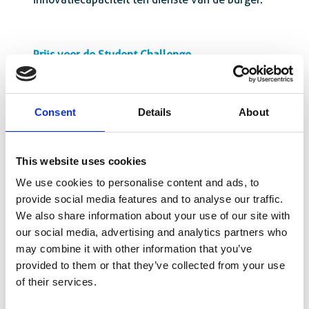
Prijs voor de Student Challenge
Laureaat: Inzending “18 en nu?” – Erasmus
Hogeschool Brussel
Consent
Details
About
Deze categorie bekroont een studententeam
dat een concrete uitdaging van de publieke
sector heeft geïdentificeerd, de inzet ervan
This website uses cookies
heeft geanalyseerd en innovatieve
We use cookies to personalise content and ads, to
oplossingspistes heeft voorgesteld.
provide social media features and to analyse our traffic.
We also share information about your use of our site with
Het team overtuigde de jury met zijn project
our social media, advertising and analytics partners who
“18 en nu?”, dat jongeren wil begeleiden bij de
may combine it with other information that you’ve
stappen die verbonden zijn aan hun
provided to them or that they’ve collected from your use
meerderjarigheid. Via een gecentraliseerd
of their services.
platform, gepersonaliseerde inhoud en
vereenvoudigde informatie vergemakkelijkt het