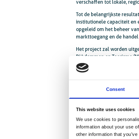
verschaffen tot lokale, reg
Tot de belangrijkste result
institutionele capaciteit en
opgeleid om het beheer van 
markttoegang en de handel 
Het project zal worden uit
Rijkdommen en Toerisme (MNR
overheidsinstanties. De bet
van de sector.
Over het International Trade Centre
Consent
ITC is het gezamenlijke agentscha
in ontwikkelings- en overgangsec
This website uses cookies
ontwikkeling in het kader van de 
We use cookies to personalis
information about your use of
Voor meer informatie, zie
www.intr
other information that you’ve