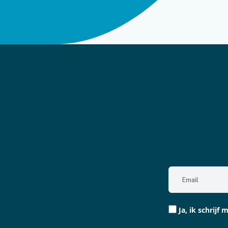
Email
(Vereist)
Ja,
Ja, ik schrijf m
ik