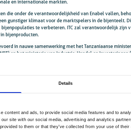
ionale en internationale markten.
aten die onder de verantwoordelijkheid van Enabel vallen, beh
 een gunstiger klimaat voor de marktspelers in de bijenteelt. 
bijenpopulaties te verbeteren. ITC zal verantwoordelijk zijn 
in bijenproducten.
gevoerd in nauwe samenwerking met het Tanzaniaanse minister
T) en het ministerie van Industrie, Handel en Investeringen 
rokkenheid van de particuliere sector is van groot belang voo
 (ITC)
Details
p van de Wereldhandelsorganisatie en de Verenigde Naties. Het ITC helpt kl
onomieën concurrerender te worden op de wereldmarkten en zo bij te drage
Aid-for-Trade agenda en de mondiale doelstellingen voor duurzame ontwikkel
e content and ads, to provide social media features and to analy
 our site with our social media, advertising and analytics partn
acen.org
.
 provided to them or that they’ve collected from your use of their