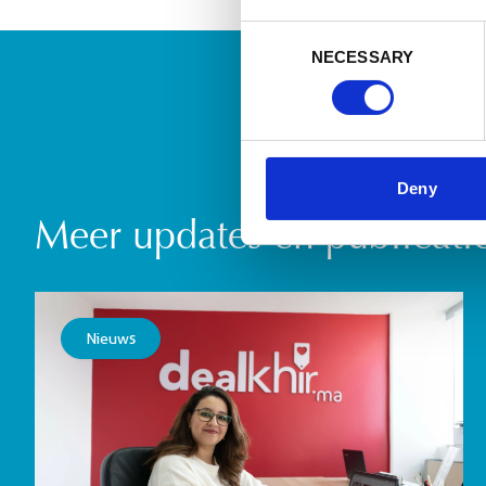
Consent
NECESSARY
Selection
Deny
Meer updates en publicati
Nieuws