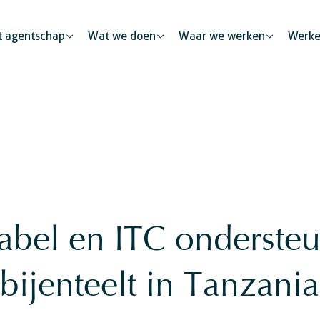
t agentschap
Wat we doen
Waar we werken
Werke
Menselijke mobiliteit
Publieke partnerschappen
id
Justitie
Stadsontwikkeling
De private sector: een kata
Veiligheid
abel en ITC onderste
kkeling
Burgerlijke
ng
bijenteelt in Tanzania
ng