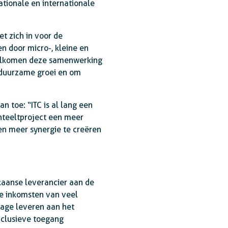
ationale en internationale
t zich in voor de
n door micro-, kleine en
rwelkomen deze samenwerking
n duurzame groei en om
 toe: “ITC is al lang een
enteeltproject een meer
en meer synergie te creëren
kaanse leverancier aan de
de inkomsten van veel
rage leveren aan het
nclusieve toegang