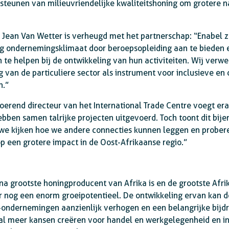
rsteunen van milieuvriendelijke kwaliteitshoning om grotere n
Jean Van Wetter is verheugd met het partnerschap: “Enabel ze
g ondernemingsklimaat door beroepsopleiding aan te bieden e
te helpen bij de ontwikkeling van hun activiteiten. Wij ve
g van de particuliere sector als instrument voor inclusieve e
n.”
erend directeur van het International Trade Centre voegt eraan
bben samen talrijke projecten uitgevoerd. Toch toont dit bij
we kijken hoe we andere connecties kunnen leggen en prober
op een grotere impact in de Oost-Afrikaanse regio.”
a grootste honingproducent van Afrika is en de grootste Afri
or nog een enorm groeipotentieel. De ontwikkeling ervan kan 
-ondernemingen aanzienlijk verhogen en een belangrijke bijd
zal meer kansen creëren voor handel en werkgelegenheid en i