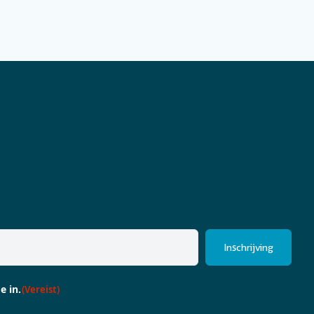
e in.
(Vereist)