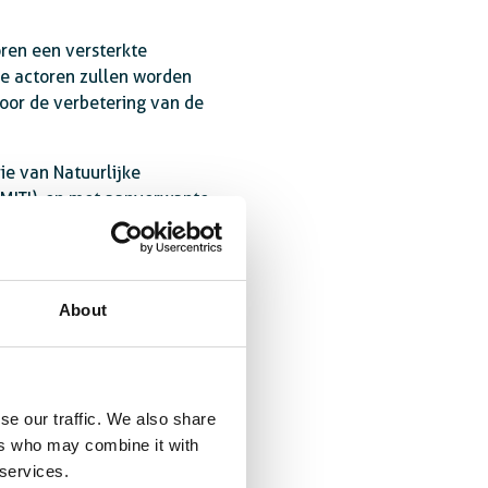
oren een versterkte
Die actoren zullen worden
voor de verbetering van de
ie van Natuurlijke
(MITI), en met aanverwante
r de duurzame ontwikkeling
About
eine en middelgrote ondernemingen
n tot duurzame economische
ing van de Verenigde Naties.
se our traffic. We also share
ers who may combine it with
 services.