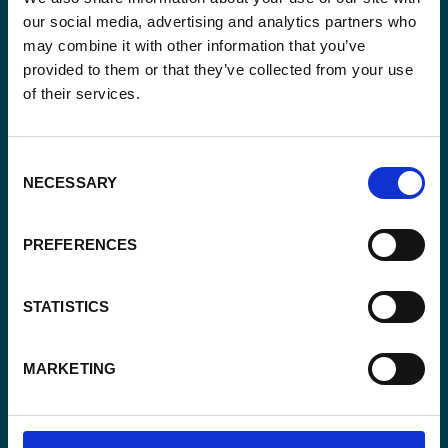
our social media, advertising and analytics partners who
may combine it with other information that you’ve
provided to them or that they’ve collected from your use
of their services.
Email
(Vereist)
Consent
Ja,
NECESSARY
Selection
Ja, ik schrijf me in.
(Vereist)
ik
schrijf
CAPTCHA
PREFERENCES
me
in.
(Vereist)
STATISTICS
MARKETING