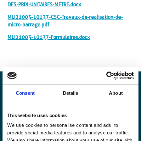
DES-PRIX-UNITAIRES-METRE.docx
MLI21003-10137-CSC-Travaux-de-realisation-de-
micro-barrage.pdf
MLI21003-10137-Formulaires.docx
Consent
Details
About
Blijf op de hoogte
This website uses cookies
Blijf op de hoogte van onze activiteiten en
internationale ontwikkelingstrends belicht vanuit
We use cookies to personalise content and ads, to
Belgisch perspectief.
provide social media features and to analyse our traffic.
We also share information about your use of our site with