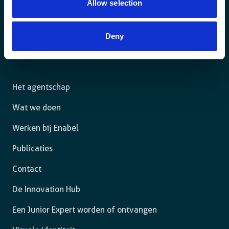
Allow selection
Voor een duurzame wereld waar mensen in een
Deny
rechtsstaat leven en de vrijheid hebben om zich ten
volle te ontplooien.
Het agentschap
Wat we doen
Werken bij Enabel
Publicaties
Contact
De Innovation Hub
Een Junior Expert worden of ontvangen