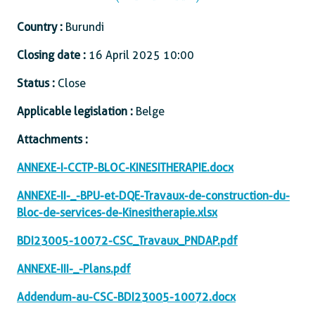
Country :
Burundi
Closing date :
16 April 2025 10:00
Status :
Close
Applicable legislation :
Belge
Attachments :
ANNEXE-I-CCTP-BLOC-KINESITHERAPIE.docx
ANNEXE-II-_-BPU-et-DQE-Travaux-de-construction-du-
Bloc-de-services-de-Kinesitherapie.xlsx
BDI23005-10072-CSC_Travaux_PNDAP.pdf
ANNEXE-III-_-Plans.pdf
Addendum-au-CSC-BDI23005-10072.docx