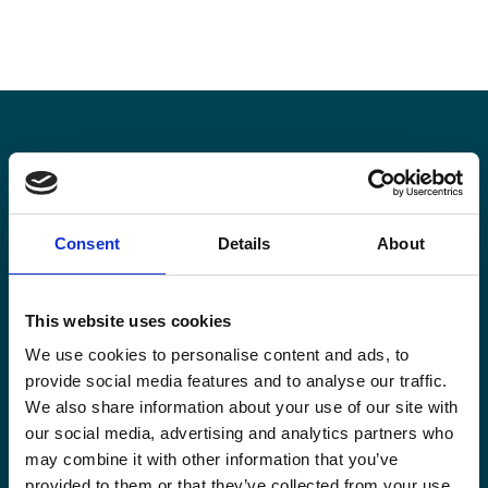
Blijf op de hoogte
Consent
Details
About
Blijf op de hoogte van onze activiteiten en
internationale ontwikkelingstrends belicht vanuit
Belgisch perspectief.
This website uses cookies
We use cookies to personalise content and ads, to
provide social media features and to analyse our traffic.
We also share information about your use of our site with
our social media, advertising and analytics partners who
Email
may combine it with other information that you’ve
(Vereist)
provided to them or that they’ve collected from your use