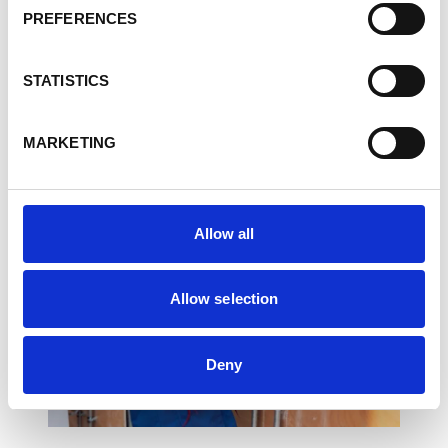
ontwikkeling van menselijk kapitaal.
PREFERENCES
Deelnemers van Europese bedrijven, naast
Congolese publieke en private
opleidingsstructuren, en steun-, investerings-, en
STATISTICS
politieke en bestuurlijke entiteiten, namen deel
aan deze productieve discussie.
MARKETING
Allow all
Allow selection
Deny