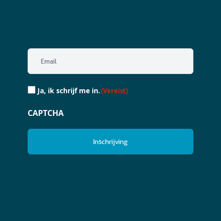
Email
(Vereist)
Ja,
Ja, ik schrijf me in.
(Vereist)
ik
schrijf
CAPTCHA
me
in.
(Vereist)