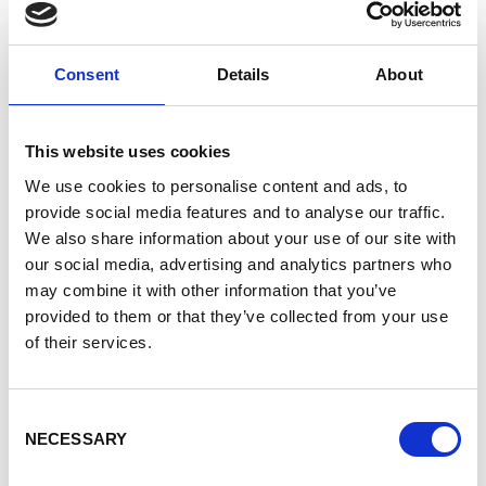
bereiden op de jobs van morgen en te
concurreren in de wereldeconomie, moeten
bedrijven hun menselijk kapitaal versterken en
Consent
Details
About
aan zich binden.
In het kader van VET Toolbox ondersteunt
This website uses cookies
Enabel Europese ondernemingen die in de DRC
actief zijn in de sectoren bouw, vervoer en
We use cookies to personalise content and ads, to
logistiek, horeca en digitale technologie om het
provide social media features and to analyse our traffic.
lokale menselijk kapitaal te ontwikkelen en te
We also share information about your use of our site with
bevorderen. Hierbij wordt voortgebouwd op de
our social media, advertising and analytics partners who
resultaten van het EDUKAT-programma.
may combine it with other information that you’ve
provided to them or that they’ve collected from your use
Dit project werd officieel gelanceerd tijdens het
of their services.
Salon des Métiers et de la Formation 2022,
georganiseerd door het Verbond van Congolese
Ondernemingen van Haut Katanga in
Consent
Lubumbashi. Daar traden wij als gastheer op
NECESSARY
Selection
voor een paneldiscussie over het belang van de