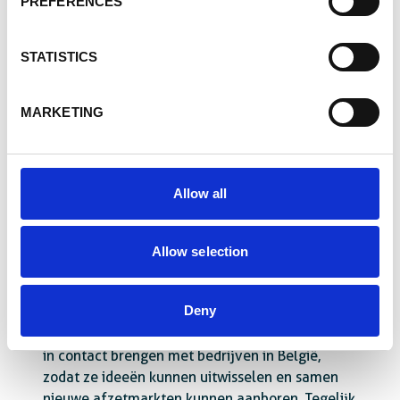
PREFERENCES
invloedrijke functies op in de
overheidsstructuren van hun land. Dat is ook
STATISTICS
belangrijk voor ons werk.
Maar we leren bij. In onze ‘klassieke’ projecten
MARKETING
zorgen we ervoor dat de beroepsopleiding in
een land beter wordt afgestemd op de
behoeften van de arbeidsmarkt, in
samenwerking met de onderwijswereld, de
Allow all
arbeidsbemiddelingsdiensten en de
bedrijfswereld. We voeren ook een aantal
projecten uit die experimenteren met
Allow selection
zogenaamde ‘professionele mobiliteit’. In
Senegal en Ivoorkust gaan we samen met
Deny
werkgeversorganisaties op zoek naar
veelbelovende kleine ondernemers die we dan
in contact brengen met bedrijven in België,
zodat ze ideeën kunnen uitwisselen en samen
nieuwe afzetmarkten kunnen aanboren. Tegelijk