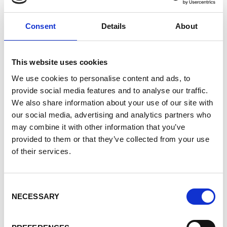
van de internationale samenwerking, andere
regels zou moeten hanteren dan een
Consent
Details
About
ontwikkelingsproject in België. De klassieke
ontwikkelingssamenwerking moet
‘gedesindustrialiseerd’ worden. Dé
This website uses cookies
ontwikkelingswerker bestaat niet. We werken
We use cookies to personalise content and ads, to
niet voor onze eigen eer en glorie, wel om waar
provide social media features and to analyse our traffic.
we kunnen een duwtje in de rug te geven.
We also share information about your use of our site with
our social media, advertising and analytics partners who
Onlangs, op een bijeenkomst van Belgische
may combine it with other information that you’ve
exportdiensten en Belgische en Congolese
provided to them or that they’ve collected from your use
ondernemers uit de diaspora moesten we
of their services.
vaststellen dat zij ons agentschap niet kennen,
terwijl we natuurlijke bondgenoten zijn om – in
dit geval – met Congo samen te werken. Het
Consent
houdt geen steek om naast elkaar te werken en
NECESSARY
Selection
blind voor elkaar te blijven. Mensen uit de
diaspora investeren via de remittances in hun
land van oorsprong, en soms nemen ze