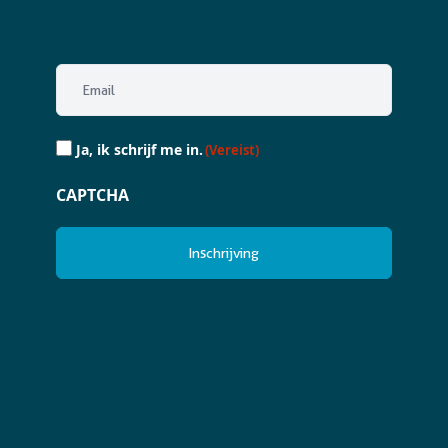
Email
(Vereist)
Ja,
Ja, ik schrijf me in.
(Vereist)
ik
schrijf
CAPTCHA
me
in.
(Vereist)