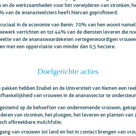
es en de werkzaamheden voor het verwijderen van stronken, h
% van de ananasteelsters heeft hiervan geprofiteerd.
cruciaal in de economie van Benin. 70% van hen woont nameli
wwerk verrichten en tot 44% van de diensten leveren die nod
edeelte van de ananaswaardeketen vertegenwoordigen vrouw
ven met een oppervlakte van minder dan 0,5 hectare.
Doelgerichte acties
 pakken hebben Enabel en de Universiteit van Namen een ree
hankelijkheid van vrouwen in de ananassector te ondersteu
afgestemd op de behoeften van ondernemende vrouwen, gekop
jderen van stronken, het ploegen, het leveren en planten van 
isch afbreekbare mulchfolie;
gang van vrouwen tot land en het in contact brengen van vr