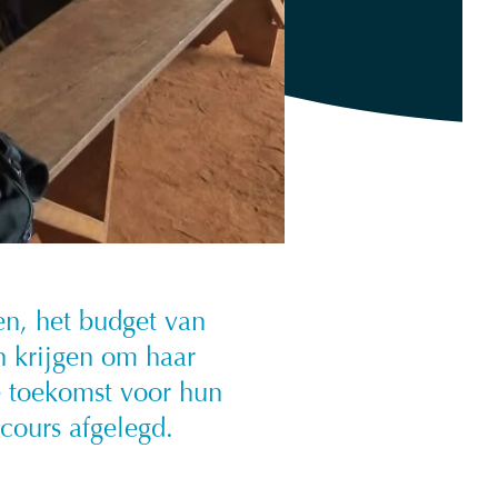
n, het budget van
n krijgen om haar
e toekomst voor hun
cours afgelegd.