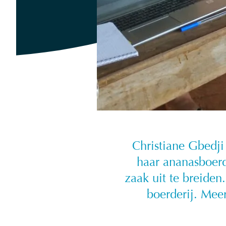
Christiane Gbedj
haar ananasboerd
zaak uit te breide
boerderij. Mee