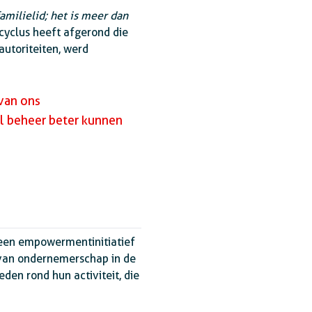
familielid; het is meer dan
scyclus heeft afgerond die
autoriteiten, werd
 van ons
el beheer beter kunnen
n een empowermentinitiatief
 van ondernemerschap in de
eden rond hun activiteit, die