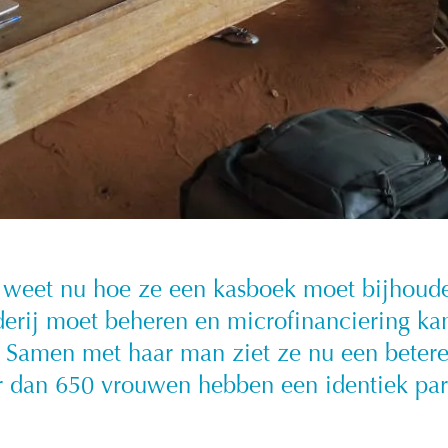
i weet nu hoe ze een kasboek moet bijhoude
erij moet beheren en microfinanciering ka
n. Samen met haar man ziet ze nu een beter
r dan 650 vrouwen hebben een identiek par